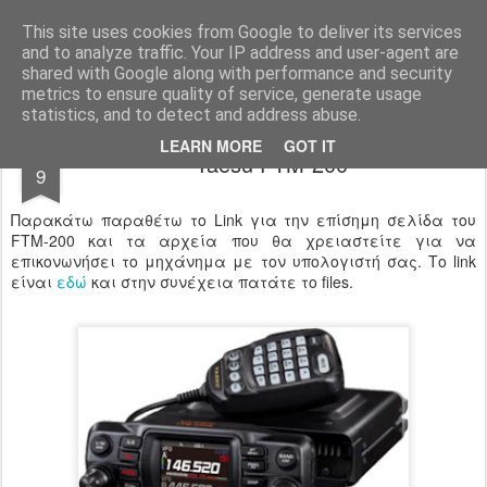
Yaesu Fans Greece
This site uses cookies from Google to deliver its services
and to analyze traffic. Your IP address and user-agent are
Αρχική σελίδα
shared with Google along with performance and security
metrics to ensure quality of service, generate usage
statistics, and to detect and address abuse.
DEC
LEARN MORE
GOT IT
Yaesu FTM-200
9
Παρακάτω παραθέτω το Link για την επίσημη σελίδα του
FTM-200 και τα αρχεία που θα χρειαστείτε για να
επικονωνήσει το μηχάνημα με τον υπολογιστή σας. Το link
είναι
εδώ
και στην συνέχεια πατάτε το files.